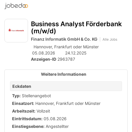
Accessibility
Anzeige
zur
Benut
Modus
Me
schalten
Suche
aktivieren
Business Analyst Förderbank
zur
öff
von
Navigation
(m/w/d)
mobilem
zum
Finanz Informatik GmbH & Co. KG
Alle Jobs
Inhalt
Endgerät
Hannover, Frankfurt oder Münster
05.08.2026
24.12.2025
aus
Anzeigen-ID
2963787
Weitere Informationen
Eckdaten
Typ:
Stellenangebot
Einsatzort:
Hannover, Frankfurt oder Münster
Arbeitszeit:
Vollzeit
Eintrittsdatum:
05.08.2026
Einstiegsebene:
Angestellter