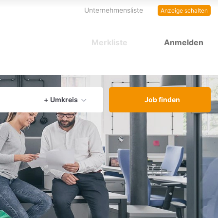
Unternehmensliste
Anzeige schalten
Merkliste
Anmelden
aktuellen Ort verwenden
+ Umkreis
Job finden