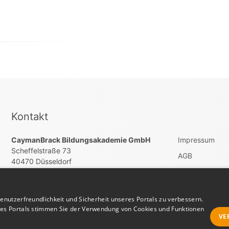
Kontakt
CaymanBrack Bildungsakademie GmbH
Impressum
Scheffelstraße 73
AGB
40470 Düsseldorf
Datenschutz
service@jobedoo.com
Vertrag widerru
nutzerfreundlichkeit und Sicherheit unseres Portals zu verbessern.
res Portals stimmen Sie der Verwendung von Cookies und Funktionen
VE