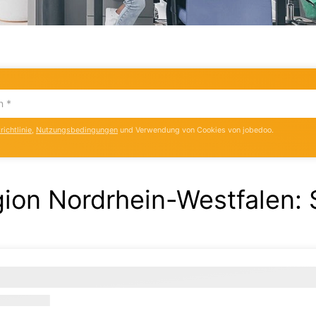
ichtlinie
,
Nutzungsbedingungen
und Verwendung von Cookies von jobedoo.
egion Nordrhein-Westfalen
: