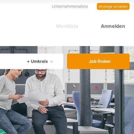
Unternehmensliste
Anzeige schalten
Merkliste
Anmelden
aktuellen Ort verwenden
+ Umkreis
Job finden