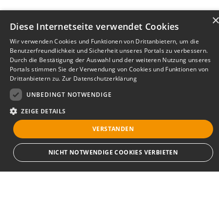
Diese Internetseite verwendet Cookies
Wir verwenden Cookies und Funktionen von Drittanbietern, um die
Benutzerfreundlichkeit und Sicherheit unseres Portals zu verbessern.
Durch die Bestätigung der Auswahl und der weiteren Nutzung unseres
Portals stimmen Sie der Verwendung von Cookies und Funktionen von
Drittanbietern zu.
Zur Datenschutzerklärung
UNBEDINGT NOTWENDIGE
ZEIGE DETAILS
VERSTANDEN
Bewerbersuche leicht gemacht
NICHT NOTWENDIGE COOKIES VERBIETEN
Nach Ihrer Registrierung als Arbeitgeber können
Sie Ihre Anzeige mit wenig Aufwand selbst
erstellen und veröffentlichen. So finden geeignete
Unbedingt notwendige
Bewerber*innen Ihr Stellenangebot und Sie
Streng notwendige Cookies ermöglichen die Kernfunktionen der Website wie
passende Kandidat*innen!
Benutzeranmeldung und Kontoverwaltung. Die Website kann ohne die