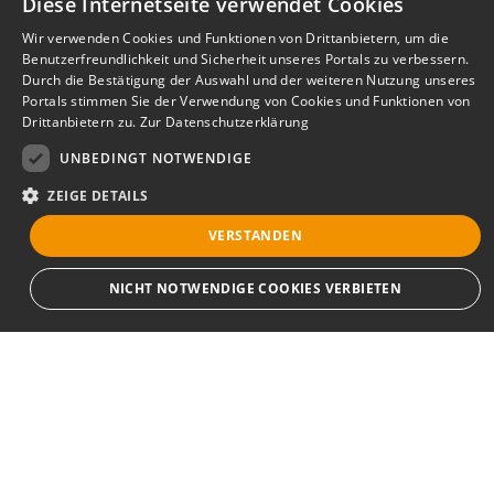
Diese Internetseite verwendet Cookies
Wir verwenden Cookies und Funktionen von Drittanbietern, um die
Benutzerfreundlichkeit und Sicherheit unseres Portals zu verbessern.
Durch die Bestätigung der Auswahl und der weiteren Nutzung unseres
Portals stimmen Sie der Verwendung von Cookies und Funktionen von
Drittanbietern zu.
Zur Datenschutzerklärung
UNBEDINGT NOTWENDIGE
ZEIGE DETAILS
VERSTANDEN
Bewerbersuche leicht gemacht
NICHT NOTWENDIGE COOKIES VERBIETEN
Nach Ihrer Registrierung als Arbeitgeber können
Sie Ihre Anzeige mit wenig Aufwand selbst
erstellen und veröffentlichen. So finden geeignete
Unbedingt notwendige
Bewerber*innen Ihr Stellenangebot und Sie
Streng notwendige Cookies ermöglichen die Kernfunktionen der Website wie
passende Kandidat*innen!
Benutzeranmeldung und Kontoverwaltung. Die Website kann ohne die
unbedingt erforderlichen Cookies nicht ordnungsgemäß verwendet werden.
Provider
/