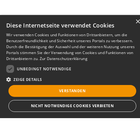
Diese Internetseite verwendet Cookies
Wir verwenden Cookies und Funktionen von Drittanbietern, um die
Benutzerfreundlichkeit und Sicherheit unseres Portals zu verbessern.
Durch die Bestätigung der Auswahl und der weiteren Nutzung unseres
Portals stimmen Sie der Verwendung von Cookies und Funktionen von
Drittanbietern zu.
Zur Datenschutzerklärung
UNBEDINGT NOTWENDIGE
ZEIGE DETAILS
VERSTANDEN
Bewerbersuche leicht gemacht
NICHT NOTWENDIGE COOKIES VERBIETEN
Nach Ihrer Registrierung als Arbeitgeber können
Sie Ihre Anzeige mit wenig Aufwand selbst
erstellen und veröffentlichen. So finden geeignete
Unbedingt notwendige
Bewerber*innen Ihr Stellenangebot und Sie