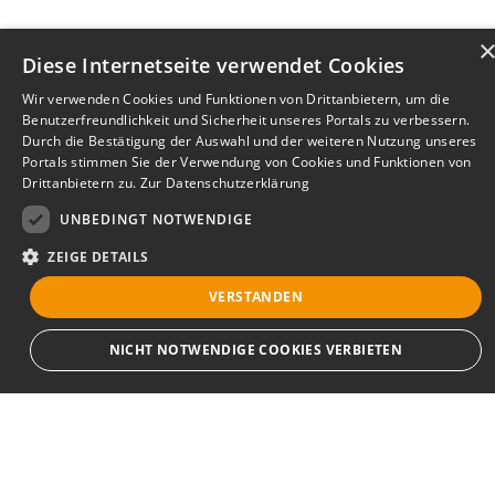
Diese Internetseite verwendet Cookies
Wir verwenden Cookies und Funktionen von Drittanbietern, um die
Benutzerfreundlichkeit und Sicherheit unseres Portals zu verbessern.
Durch die Bestätigung der Auswahl und der weiteren Nutzung unseres
Portals stimmen Sie der Verwendung von Cookies und Funktionen von
Drittanbietern zu.
Zur Datenschutzerklärung
UNBEDINGT NOTWENDIGE
ZEIGE DETAILS
VERSTANDEN
Bewerbersuche leicht gemacht
NICHT NOTWENDIGE COOKIES VERBIETEN
Nach Ihrer Registrierung als Arbeitgeber können
Sie Ihre Anzeige mit wenig Aufwand selbst
erstellen und veröffentlichen. So finden geeignete
Unbedingt notwendige
Bewerber*innen Ihr Stellenangebot und Sie
Streng notwendige Cookies ermöglichen die Kernfunktionen der Website wie
passende Kandidat*innen!