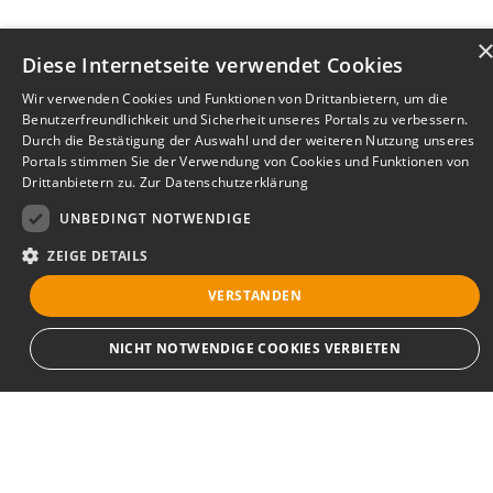
Diese Internetseite verwendet Cookies
Wir verwenden Cookies und Funktionen von Drittanbietern, um die
Benutzerfreundlichkeit und Sicherheit unseres Portals zu verbessern.
Durch die Bestätigung der Auswahl und der weiteren Nutzung unseres
Portals stimmen Sie der Verwendung von Cookies und Funktionen von
Drittanbietern zu.
Zur Datenschutzerklärung
UNBEDINGT NOTWENDIGE
ZEIGE DETAILS
VERSTANDEN
Bewerbersuche leicht gemacht
NICHT NOTWENDIGE COOKIES VERBIETEN
Nach Ihrer Registrierung als Arbeitgeber können
Sie Ihre Anzeige mit wenig Aufwand selbst
erstellen und veröffentlichen. So finden geeignete
Unbedingt notwendige
Bewerber*innen Ihr Stellenangebot und Sie
Streng notwendige Cookies ermöglichen die Kernfunktionen der Website wie
passende Kandidat*innen!