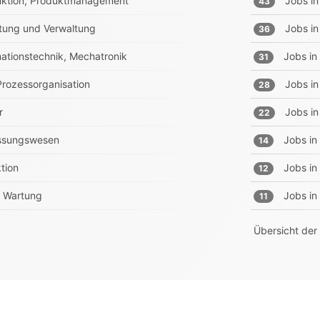
truktion, Produktmanagement
Jobs in
43
tung und Verwaltung
Jobs in
36
rmationstechnik, Mechatronik
Jobs in
31
 Prozessorganisation
Jobs in
28
r
Jobs in
22
essungswesen
Jobs in
14
tion
Jobs in
12
e, Wartung
Jobs in
11
Übersicht der