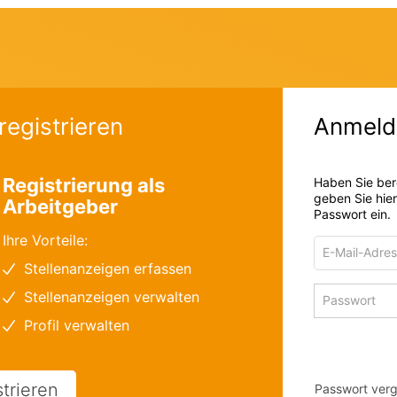
registrieren
Anmeld
Registrierung als
Haben Sie ber
geben Sie hie
Arbeitgeber
Passwort ein.
Ihre Vorteile:
E-
Mail-
Stellenanzeigen erfassen
Adresse
Passwort
Stellenanzeigen verwalten
zum
zum
Anmelden
Profil verwalten
Anmelden
strieren
Passwort ver