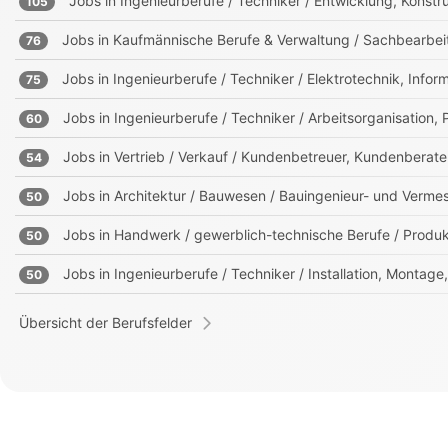
Jobs in
Ingenieurberufe / Techniker / Entwicklung, Kons
105
Jobs in
Kaufmännische Berufe & Verwaltung / Sachbearbei
76
Jobs in
Ingenieurberufe / Techniker / Elektrotechnik, Info
75
Jobs in
Ingenieurberufe / Techniker / Arbeitsorganisation,
60
Jobs in
Vertrieb / Verkauf / Kundenbetreuer, Kundenberate
54
Jobs in
Architektur / Bauwesen / Bauingenieur- und Verm
50
Jobs in
Handwerk / gewerblich-technische Berufe / Produk
50
Jobs in
Ingenieurberufe / Techniker / Installation, Montag
50
Übersicht der Berufsfelder