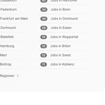
Düsseldorf
Jobs in
Hannover
42
Paderborn
Jobs in
Bonn
34
Frankfurt am Main
Jobs in
Dortmund
30
Dortmund
Jobs in
Essen
26
Bielefeld
Jobs in
Wuppertal
15
Hamburg
Jobs in
Brilon
12
Marl
Jobs in
Soest
12
Bottrop
Jobs in
Koblenz
11
 Regionen