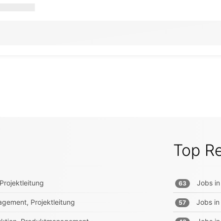
Top R
Projektleitung
Jobs in
63
gement, Projektleitung
Jobs in
57