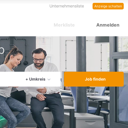
Unternehmensliste
Anzeige schalten
Merkliste
Anmelden
b
aktuellen Ort verwenden
+ Umkreis
Job finden