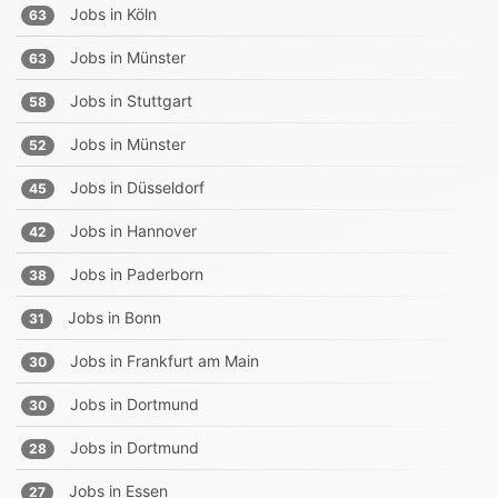
Jobs in
Köln
63
Jobs in
Münster
63
Jobs in
Stuttgart
58
Jobs in
Münster
52
Jobs in
Düsseldorf
45
Jobs in
Hannover
42
Jobs in
Paderborn
38
Jobs in
Bonn
31
Jobs in
Frankfurt am Main
30
Jobs in
Dortmund
30
Jobs in
Dortmund
28
Jobs in
Essen
27