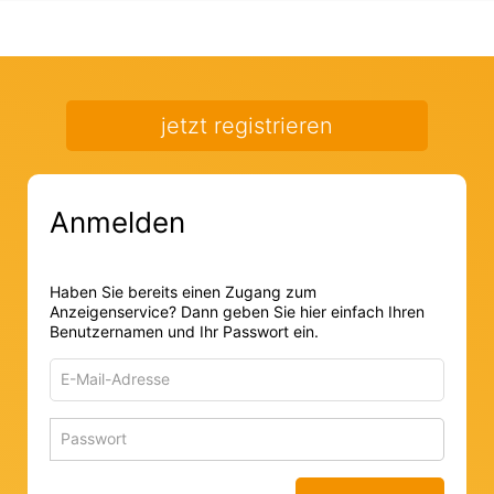
jetzt registrieren
Anmelden
Haben Sie bereits einen Zugang zum
Anzeigenservice? Dann geben Sie hier einfach Ihren
Benutzernamen und Ihr Passwort ein.
E-
Mail-
Adresse
Passwort
Passwort 
zum
zum
Anmelden
Anmelden