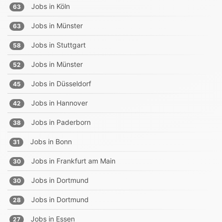
Jobs in
Köln
63
Jobs in
Münster
63
Jobs in
Stuttgart
58
Jobs in
Münster
52
Jobs in
Düsseldorf
45
Jobs in
Hannover
42
Jobs in
Paderborn
38
Jobs in
Bonn
31
Jobs in
Frankfurt am Main
30
Jobs in
Dortmund
30
Jobs in
Dortmund
28
Jobs in
Essen
27