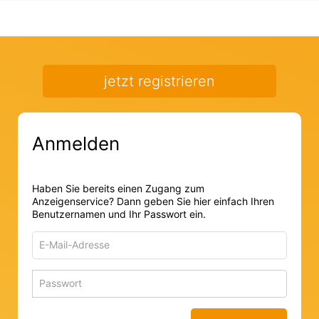
jetzt registrieren
Anmelden
Haben Sie bereits einen Zugang zum
Anzeigenservice? Dann geben Sie hier einfach Ihren
Benutzernamen und Ihr Passwort ein.
E-
Mail-
Adresse
Passwort
Passwort 
zum
zum
Anmelden
Anmelden