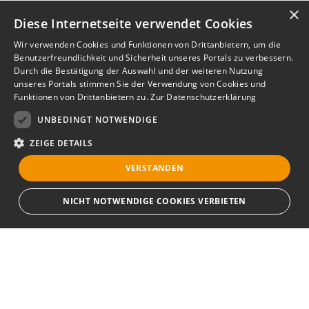
×
Diese Internetseite verwendet Cookies
Wir verwenden Cookies und Funktionen von Drittanbietern, um die
Benutzerfreundlichkeit und Sicherheit unseres Portals zu verbessern.
Durch die Bestätigung der Auswahl und der weiteren Nutzung
unseres Portals stimmen Sie der Verwendung von Cookies und
Funktionen von Drittanbietern zu.
Zur Datenschutzerklärung
UNBEDINGT NOTWENDIGE
ZEIGE DETAILS
VERSTANDEN
NICHT NOTWENDIGE COOKIES VERBIETEN
Unbedingt notwendige
Bewerbersuche leicht gemacht
Streng notwendige Cookies ermöglichen die Kernfunktionen der Website
wie Benutzeranmeldung und Kontoverwaltung. Die Website kann ohne die
unbedingt erforderlichen Cookies nicht ordnungsgemäß verwendet