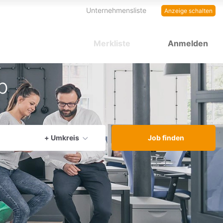
Unternehmensliste
Anzeige schalten
Merkliste
Anmelden
b
aktuellen Ort verwenden
+ Umkreis
Job finden