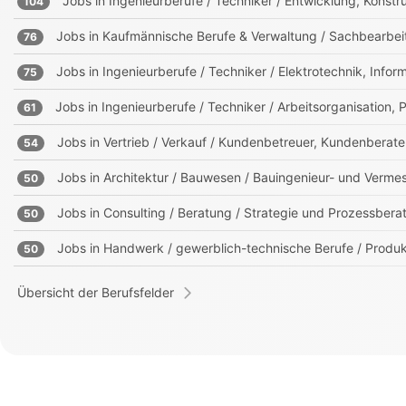
Jobs in
Ingenieurberufe / Techniker / Entwicklung, Kons
104
Jobs in
Kaufmännische Berufe & Verwaltung / Sachbearbei
76
Jobs in
Ingenieurberufe / Techniker / Elektrotechnik, Info
75
Jobs in
Ingenieurberufe / Techniker / Arbeitsorganisation, 
61
Jobs in
Vertrieb / Verkauf / Kundenbetreuer, Kundenberate
54
Jobs in
Architektur / Bauwesen / Bauingenieur- und Verm
50
Jobs in
Consulting / Beratung / Strategie und Prozessbera
50
Jobs in
Handwerk / gewerblich-technische Berufe / Produk
50
Übersicht der Berufsfelder