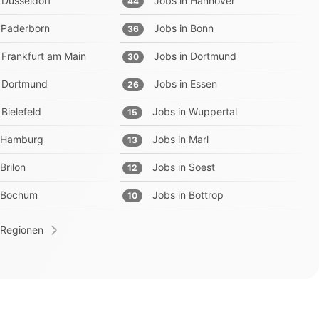
Düsseldorf
Jobs in
Hannover
44
Paderborn
Jobs in
Bonn
36
Frankfurt am Main
Jobs in
Dortmund
30
Dortmund
Jobs in
Essen
26
Bielefeld
Jobs in
Wuppertal
15
Hamburg
Jobs in
Marl
13
Brilon
Jobs in
Soest
12
Bochum
Jobs in
Bottrop
10
 Regionen