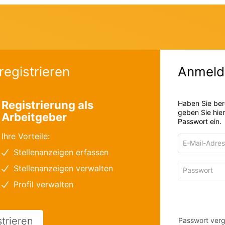
registrieren
Anmeld
Registrierung als
Haben Sie ber
geben Sie hie
Arbeitgeber
Passwort ein.
Ihre Vorteile:
E-
Mail-
Stellenanzeigen erfassen
Adresse
Passwort
Stellenanzeigen verwalten
zum
zum
Anmelden
Profil verwalten
Anmelden
strieren
Passwort ver