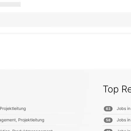
Top R
Projektleitung
Jobs in
63
gement, Projektleitung
Jobs in
58