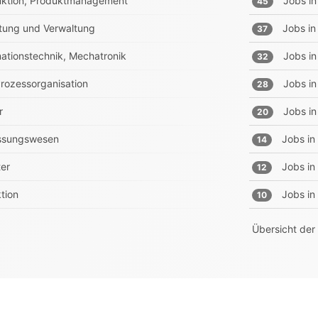
truktion, Produktmanagement
Jobs in
45
tung und Verwaltung
Jobs in
37
rmationstechnik, Mechatronik
Jobs in
32
Prozessorganisation
Jobs in
28
r
Jobs in
20
essungswesen
Jobs in
14
ter
Jobs in
12
tion
Jobs in
10
Übersicht der