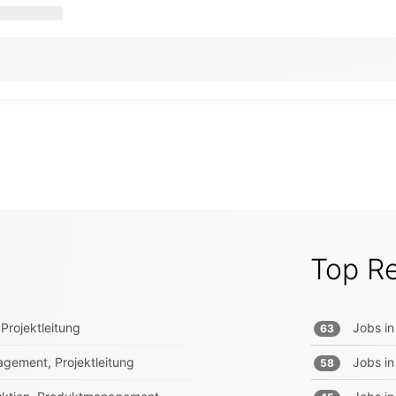
Top R
Projektleitung
Jobs in
63
gement, Projektleitung
Jobs in
58