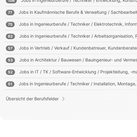
Jobs in
Ingenieurberufe / Techniker / Entwicklung, Kons
106
Jobs in
Kaufmännische Berufe & Verwaltung / Sachbearbei
77
Jobs in
Ingenieurberufe / Techniker / Elektrotechnik, Info
75
Jobs in
Ingenieurberufe / Techniker / Arbeitsorganisation,
62
Jobs in
Vertrieb / Verkauf / Kundenbetreuer, Kundenberate
57
Jobs in
Architektur / Bauwesen / Bauingenieur- und Verm
53
Jobs in
IT / TK / Software-Entwicklung / Projektleitung, 
52
Jobs in
Ingenieurberufe / Techniker / Installation, Montage
51
Übersicht der Berufsfelder