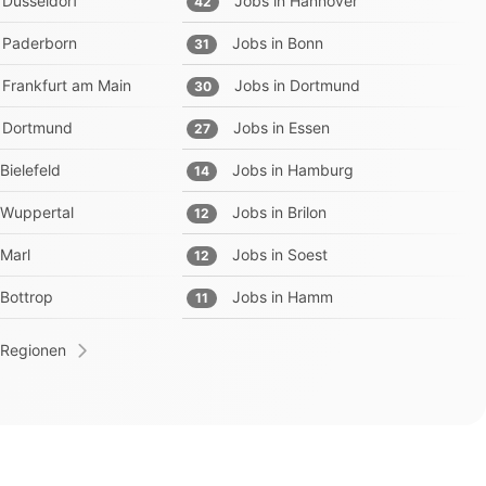
Düsseldorf
Jobs in
Hannover
42
Paderborn
Jobs in
Bonn
31
Frankfurt am Main
Jobs in
Dortmund
30
Dortmund
Jobs in
Essen
27
Bielefeld
Jobs in
Hamburg
14
Wuppertal
Jobs in
Brilon
12
Marl
Jobs in
Soest
12
Bottrop
Jobs in
Hamm
11
 Regionen