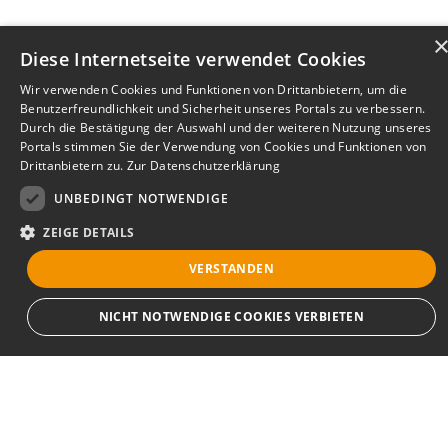
Diese Internetseite verwendet Cookies
Wir verwenden Cookies und Funktionen von Drittanbietern, um die
Benutzerfreundlichkeit und Sicherheit unseres Portals zu verbessern.
Durch die Bestätigung der Auswahl und der weiteren Nutzung unseres
Portals stimmen Sie der Verwendung von Cookies und Funktionen von
Drittanbietern zu.
Zur Datenschutzerklärung
UNBEDINGT NOTWENDIGE
ZEIGE DETAILS
VERSTANDEN
Bewerbersuche leicht gemacht
NICHT NOTWENDIGE COOKIES VERBIETEN
Nach Ihrer Registrierung als Arbeitgeber können
Sie Ihre Anzeige mit wenig Aufwand selbst
erstellen und veröffentlichen. So finden geeignete
Unbedingt notwendige
Bewerber*innen Ihr Stellenangebot und Sie
Streng notwendige Cookies ermöglichen die Kernfunktionen der Website wie
passende Kandidat*innen!