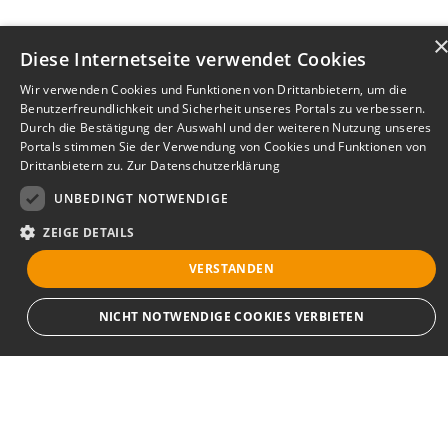
Diese Internetseite verwendet Cookies
Wir verwenden Cookies und Funktionen von Drittanbietern, um die
Benutzerfreundlichkeit und Sicherheit unseres Portals zu verbessern.
Durch die Bestätigung der Auswahl und der weiteren Nutzung unseres
Portals stimmen Sie der Verwendung von Cookies und Funktionen von
Drittanbietern zu.
Zur Datenschutzerklärung
UNBEDINGT NOTWENDIGE
ZEIGE DETAILS
VERSTANDEN
Bewerbersuche leicht gemacht
NICHT NOTWENDIGE COOKIES VERBIETEN
Nach Ihrer Registrierung als Arbeitgeber können
Sie Ihre Anzeige mit wenig Aufwand selbst
erstellen und veröffentlichen. So finden geeignete
Unbedingt notwendige
Bewerber*innen Ihr Stellenangebot und Sie
Streng notwendige Cookies ermöglichen die Kernfunktionen der Website wie
passende Kandidat*innen!