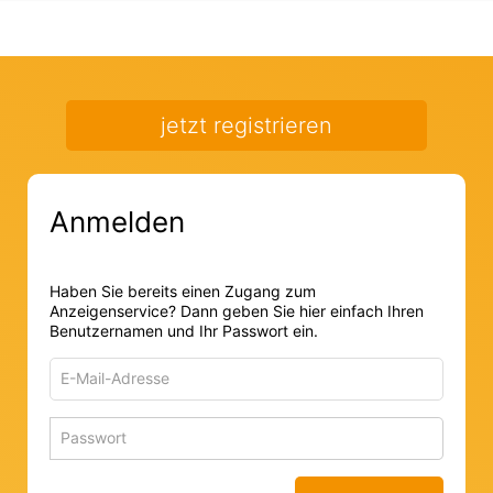
jetzt registrieren
Anmelden
Haben Sie bereits einen Zugang zum
Anzeigenservice? Dann geben Sie hier einfach Ihren
Benutzernamen und Ihr Passwort ein.
E-
Mail-
Adresse
Passwort
Passwort 
zum
zum
Anmelden
Anmelden