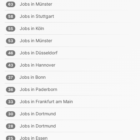
Jobs in
Münster
63
Jobs in
Stuttgart
58
Jobs in
Köln
55
Jobs in
Münster
53
Jobs in
Düsseldorf
46
Jobs in
Hannover
43
Jobs in
Bonn
37
Jobs in
Paderborn
36
Jobs in
Frankfurt am Main
33
Jobs in
Dortmund
30
Jobs in
Dortmund
28
Jobs in
Essen
25