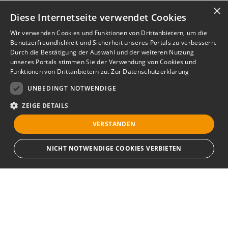
×
Diese Internetseite verwendet Cookies
Wir verwenden Cookies und Funktionen von Drittanbietern, um die
Benutzerfreundlichkeit und Sicherheit unseres Portals zu verbessern.
Durch die Bestätigung der Auswahl und der weiteren Nutzung
unseres Portals stimmen Sie der Verwendung von Cookies und
Funktionen von Drittanbietern zu.
Zur Datenschutzerklärung
UNBEDINGT NOTWENDIGE
ZEIGE DETAILS
VERSTANDEN
NICHT NOTWENDIGE COOKIES VERBIETEN
Unbedingt notwendige
Bewerbersuche leicht gemacht
Streng notwendige Cookies ermöglichen die Kernfunktionen der Website
wie Benutzeranmeldung und Kontoverwaltung. Die Website kann ohne die
unbedingt erforderlichen Cookies nicht ordnungsgemäß verwendet