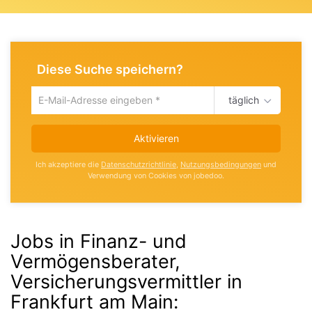
Diese Suche speichern?
täglich
Um
die
aktuelle
Aktivieren
Suche
zu
Ich akzeptiere die
Datenschutzrichtlinie
,
Nutzungsbedingungen
und
speichern
Verwendung von Cookies von jobedoo.
gib
deine
Emailadresse
ein
Jobs in Finanz- und
Vermögensberater,
Versicherungsvermittler in
Frankfurt am Main
: