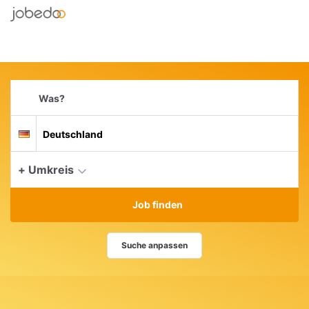
Accessibility
Anzeige
Benut
Modus
Me
schalten
aktivieren
zur
öff
von
Navigation
mobilem
zum
Suchbegriff
Inhalt
Endgerät
Suche
Suchort
aus
Deutschland
per
Spracheingabe
aktue
+ Umkreis
Job finden
Suche anpassen