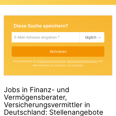
Diese Suche speichern?
täglich
Um
die
aktuelle
Aktivieren
Suche
zu
Ich akzeptiere die
Datenschutzrichtlinie
,
Nutzungsbedingungen
und
speichern
Verwendung von Cookies von jobedoo.
gib
deine
Emailadresse
ein
Jobs in Finanz- und
Vermögensberater,
Versicherungsvermittler in
Deutschland
:
Stellenangebote