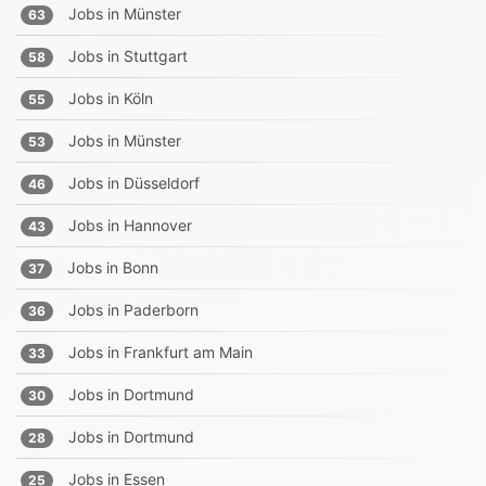
Jobs in
Münster
63
Jobs in
Stuttgart
58
Jobs in
Köln
55
Jobs in
Münster
53
Jobs in
Düsseldorf
46
Jobs in
Hannover
43
Jobs in
Bonn
37
Jobs in
Paderborn
36
Jobs in
Frankfurt am Main
33
Jobs in
Dortmund
30
Jobs in
Dortmund
28
Jobs in
Essen
25