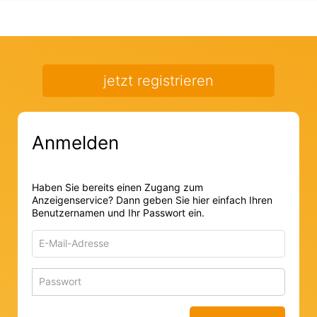
jetzt registrieren
Anmelden
Haben Sie bereits einen Zugang zum
Anzeigenservice? Dann geben Sie hier einfach Ihren
Benutzernamen und Ihr Passwort ein.
E-
Mail-
Adresse
Passwort
Passwort 
zum
zum
Anmelden
Anmelden