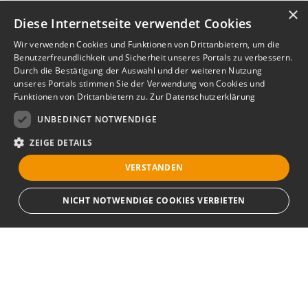
×
Diese Internetseite verwendet Cookies
Wir verwenden Cookies und Funktionen von Drittanbietern, um die
Benutzerfreundlichkeit und Sicherheit unseres Portals zu verbessern.
Durch die Bestätigung der Auswahl und der weiteren Nutzung
unseres Portals stimmen Sie der Verwendung von Cookies und
Funktionen von Drittanbietern zu.
Zur Datenschutzerklärung
UNBEDINGT NOTWENDIGE
ZEIGE DETAILS
VERSTANDEN
NICHT NOTWENDIGE COOKIES VERBIETEN
Unbedingt notwendige
Bewerbersuche leicht gemacht
Streng notwendige Cookies ermöglichen die Kernfunktionen der Website
wie Benutzeranmeldung und Kontoverwaltung. Die Website kann ohne die
unbedingt erforderlichen Cookies nicht ordnungsgemäß verwendet