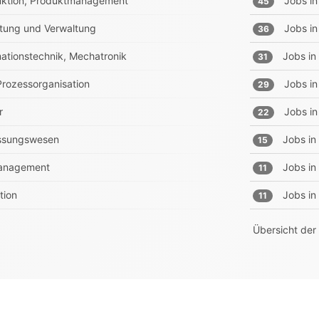
truktion, Produktmanagement
Jobs in
45
tung und Verwaltung
Jobs in
36
rmationstechnik, Mechatronik
Jobs in
31
 Prozessorganisation
Jobs in
29
r
Jobs in
22
essungswesen
Jobs in
15
-management
Jobs in
11
tion
Jobs in
11
Übersicht der