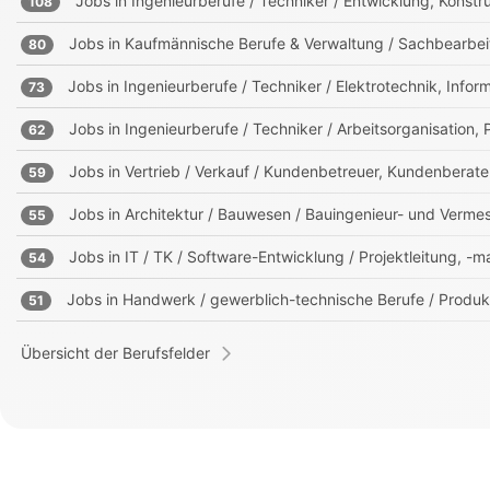
Jobs in
Ingenieurberufe / Techniker / Entwicklung, Kons
108
Jobs in
Kaufmännische Berufe & Verwaltung / Sachbearbei
80
Jobs in
Ingenieurberufe / Techniker / Elektrotechnik, Info
73
Jobs in
Ingenieurberufe / Techniker / Arbeitsorganisation,
62
Jobs in
Vertrieb / Verkauf / Kundenbetreuer, Kundenberate
59
Jobs in
Architektur / Bauwesen / Bauingenieur- und Verm
55
Jobs in
IT / TK / Software-Entwicklung / Projektleitung, 
54
Jobs in
Handwerk / gewerblich-technische Berufe / Produk
51
Übersicht der Berufsfelder