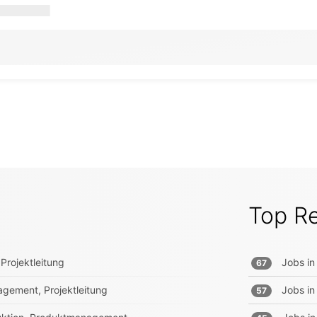
Top R
Projektleitung
Jobs in
67
gement, Projektleitung
Jobs in
57