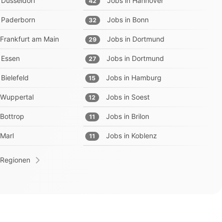
Düsseldorf
Jobs in
Hannover
42
Paderborn
Jobs in
Bonn
32
Frankfurt am Main
Jobs in
Dortmund
29
Essen
Jobs in
Dortmund
27
Bielefeld
Jobs in
Hamburg
15
Wuppertal
Jobs in
Soest
12
Bottrop
Jobs in
Brilon
11
Marl
Jobs in
Koblenz
11
 Regionen