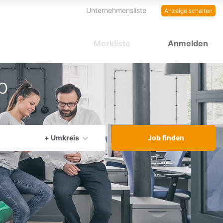
Unternehmensliste
Anzeige schalten
Merkliste
Anmelden
b
aktuellen Ort verwenden
+ Umkreis
Job finden