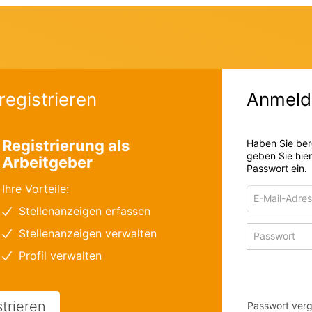
registrieren
Anmeld
Registrierung als
Haben Sie ber
geben Sie hie
Arbeitgeber
Passwort ein.
Ihre Vorteile:
E-
Mail-
Stellenanzeigen erfassen
Adresse
Passwort
Stellenanzeigen verwalten
zum
zum
Anmelden
Profil verwalten
Anmelden
strieren
Passwort ver