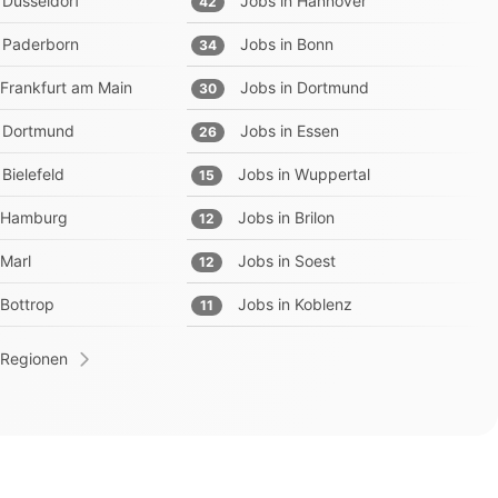
Düsseldorf
Jobs in
Hannover
42
Paderborn
Jobs in
Bonn
34
Frankfurt am Main
Jobs in
Dortmund
30
Dortmund
Jobs in
Essen
26
Bielefeld
Jobs in
Wuppertal
15
Hamburg
Jobs in
Brilon
12
Marl
Jobs in
Soest
12
Bottrop
Jobs in
Koblenz
11
 Regionen