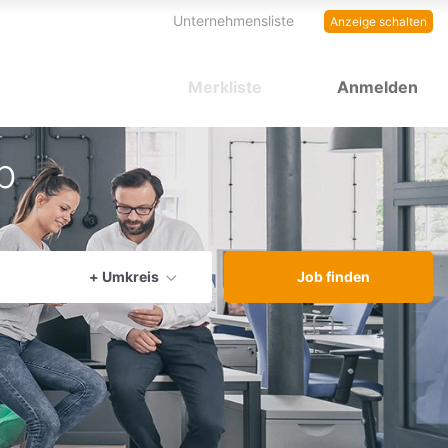
Unternehmensliste
Anzeige schalten
Merkliste
Anmelden
b
aktuellen Ort verwenden
+ Umkreis
Job finden