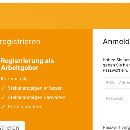
registrieren
Anmeld
Registrierung als
Haben Sie ber
geben Sie hie
Arbeitgeber
Passwort ein.
Ihre Vorteile:
E-
Mail-
Stellenanzeigen erfassen
Adresse
Passwort
Stellenanzeigen verwalten
zum
zum
Anmelden
Profil verwalten
Anmelden
strieren
Passwort ver