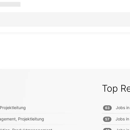
Top R
Projektleitung
Jobs in
63
gement, Projektleitung
Jobs in
57