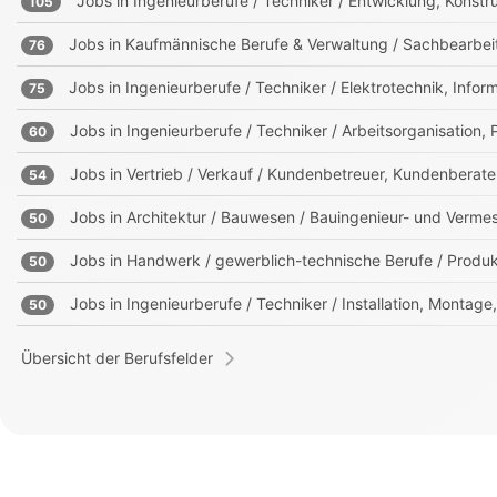
Jobs in
Ingenieurberufe / Techniker / Entwicklung, Kons
105
Jobs in
Kaufmännische Berufe & Verwaltung / Sachbearbei
76
Jobs in
Ingenieurberufe / Techniker / Elektrotechnik, Info
75
Jobs in
Ingenieurberufe / Techniker / Arbeitsorganisation,
60
Jobs in
Vertrieb / Verkauf / Kundenbetreuer, Kundenberate
54
Jobs in
Architektur / Bauwesen / Bauingenieur- und Verm
50
Jobs in
Handwerk / gewerblich-technische Berufe / Produk
50
Jobs in
Ingenieurberufe / Techniker / Installation, Montag
50
Übersicht der Berufsfelder