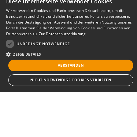
Diese Internetseite verwendet Cookies
Wir verwenden Cookies und Funktionen von Drittanbietern, um die
Benutzerfreundlichkeit und Sicherheit unseres Portals zu verbessern.
Durch die Bestätigung der Auswahl und der weiteren Nutzung unseres
Portals stimmen Sie der Verwendung von Cookies und Funktionen von
Drittanbietern zu.
Zur Datenschutzerklärung
UNBEDINGT NOTWENDIGE
ZEIGE DETAILS
VERSTANDEN
Bewerbersuche leicht gemacht
NICHT NOTWENDIGE COOKIES VERBIETEN
Nach Ihrer Registrierung als Arbeitgeber können
Sie Ihre Anzeige mit wenig Aufwand selbst
erstellen und veröffentlichen. So finden geeignete
Unbedingt notwendige
Bewerber*innen Ihr Stellenangebot und Sie
Streng notwendige Cookies ermöglichen die Kernfunktionen der Website wie
passende Kandidat*innen!
Benutzeranmeldung und Kontoverwaltung. Die Website kann ohne die
unbedingt erforderlichen Cookies nicht ordnungsgemäß verwendet werden.
Provider
/