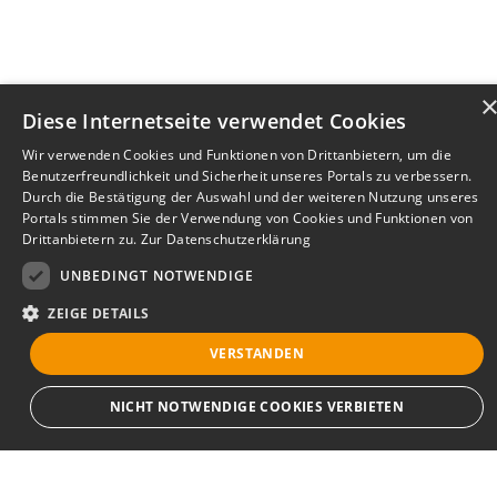
Diese Internetseite verwendet Cookies
Wir verwenden Cookies und Funktionen von Drittanbietern, um die
Benutzerfreundlichkeit und Sicherheit unseres Portals zu verbessern.
Durch die Bestätigung der Auswahl und der weiteren Nutzung unseres
Portals stimmen Sie der Verwendung von Cookies und Funktionen von
Drittanbietern zu.
Zur Datenschutzerklärung
UNBEDINGT NOTWENDIGE
ZEIGE DETAILS
VERSTANDEN
Bewerbersuche leicht gemacht
NICHT NOTWENDIGE COOKIES VERBIETEN
Nach Ihrer Registrierung als Arbeitgeber können
Sie Ihre Anzeige mit wenig Aufwand selbst
erstellen und veröffentlichen. So finden geeignete
Unbedingt notwendige