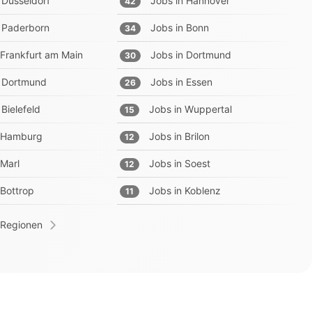
Düsseldorf
Jobs in
Hannover
42
Paderborn
Jobs in
Bonn
34
Frankfurt am Main
Jobs in
Dortmund
30
Dortmund
Jobs in
Essen
26
Bielefeld
Jobs in
Wuppertal
15
Hamburg
Jobs in
Brilon
12
Marl
Jobs in
Soest
12
Bottrop
Jobs in
Koblenz
11
 Regionen