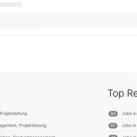
Top R
Projektleitung
Jobs in
63
gement, Projektleitung
Jobs in
57