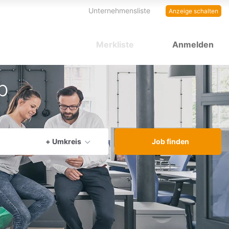
Unternehmensliste
Anzeige schalten
Merkliste
Anmelden
b
aktuellen Ort verwenden
+ Umkreis
Job finden