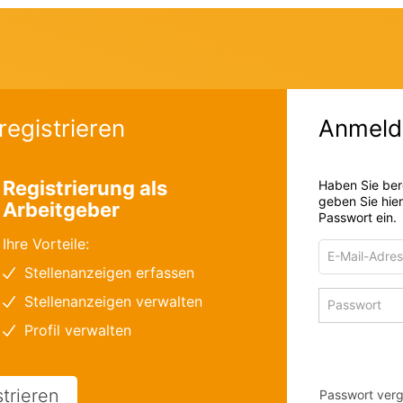
registrieren
Anmeld
Registrierung als
Haben Sie ber
geben Sie hie
Arbeitgeber
Passwort ein.
Ihre Vorteile:
E-
Mail-
Stellenanzeigen erfassen
Adresse
Passwort
Stellenanzeigen verwalten
zum
zum
Anmelden
Profil verwalten
Anmelden
strieren
Passwort ver