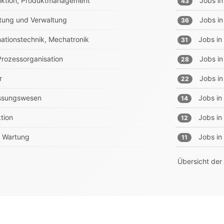
truktion, Produktmanagement
Jobs in
43
tung und Verwaltung
Jobs in
36
rmationstechnik, Mechatronik
Jobs in
31
 Prozessorganisation
Jobs in
28
r
Jobs in
22
essungswesen
Jobs in
14
tion
Jobs in
12
e, Wartung
Jobs in
11
Übersicht der