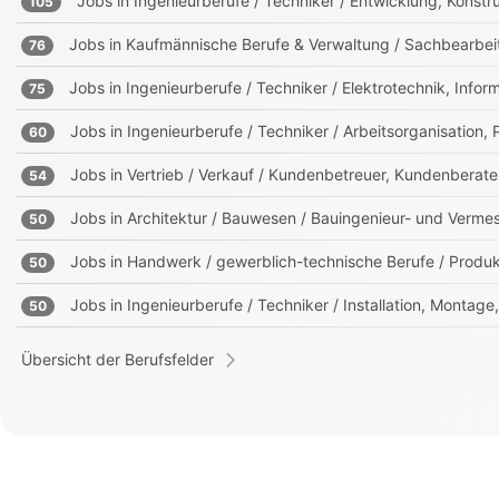
Jobs in
Ingenieurberufe / Techniker / Entwicklung, Kons
105
Jobs in
Kaufmännische Berufe & Verwaltung / Sachbearbei
76
Jobs in
Ingenieurberufe / Techniker / Elektrotechnik, Info
75
Jobs in
Ingenieurberufe / Techniker / Arbeitsorganisation,
60
Jobs in
Vertrieb / Verkauf / Kundenbetreuer, Kundenberate
54
Jobs in
Architektur / Bauwesen / Bauingenieur- und Verm
50
Jobs in
Handwerk / gewerblich-technische Berufe / Produk
50
Jobs in
Ingenieurberufe / Techniker / Installation, Montag
50
Übersicht der Berufsfelder