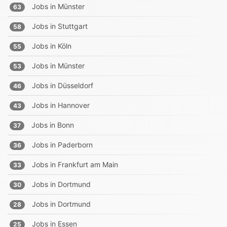
Jobs in
Münster
63
Jobs in
Stuttgart
58
Jobs in
Köln
55
Jobs in
Münster
53
Jobs in
Düsseldorf
46
Jobs in
Hannover
43
Jobs in
Bonn
37
Jobs in
Paderborn
36
Jobs in
Frankfurt am Main
33
Jobs in
Dortmund
30
Jobs in
Dortmund
28
Jobs in
Essen
25