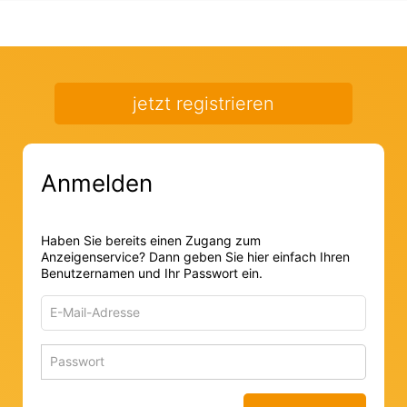
jetzt registrieren
Anmelden
Haben Sie bereits einen Zugang zum
Anzeigenservice? Dann geben Sie hier einfach Ihren
Benutzernamen und Ihr Passwort ein.
E-
Mail-
Adresse
Passwort
Passwort 
zum
zum
Anmelden
Anmelden