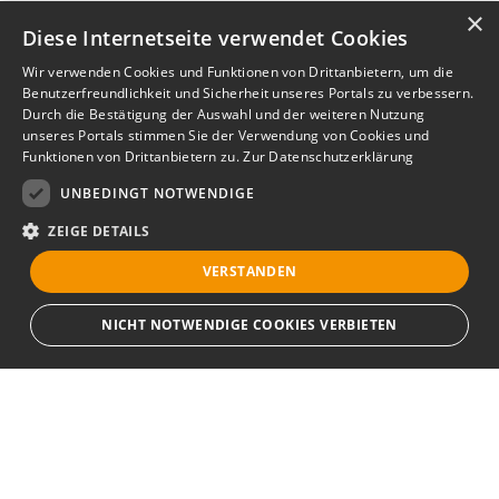
×
Diese Internetseite verwendet Cookies
Wir verwenden Cookies und Funktionen von Drittanbietern, um die
Benutzerfreundlichkeit und Sicherheit unseres Portals zu verbessern.
Durch die Bestätigung der Auswahl und der weiteren Nutzung
unseres Portals stimmen Sie der Verwendung von Cookies und
Funktionen von Drittanbietern zu.
Zur Datenschutzerklärung
UNBEDINGT NOTWENDIGE
ZEIGE DETAILS
VERSTANDEN
NICHT NOTWENDIGE COOKIES VERBIETEN
Unbedingt notwendige
Bewerbersuche leicht gemacht
Streng notwendige Cookies ermöglichen die Kernfunktionen der Website
wie Benutzeranmeldung und Kontoverwaltung. Die Website kann ohne die
unbedingt erforderlichen Cookies nicht ordnungsgemäß verwendet