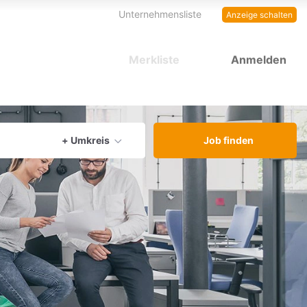
Unternehmensliste
Anzeige schalten
Merkliste
Anmelden
aktuellen Ort verwenden
+ Umkreis
Job finden